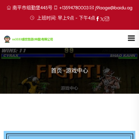
南平市组勤堡445号
+13594780003
j9laoge@baidu.ag
上班时间: 早上9点 - 下午4点
首页
-
游戏中心