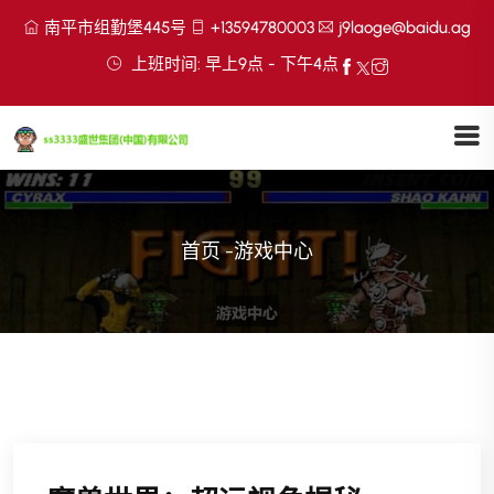
南平市组勤堡445号
+13594780003
j9laoge@baidu.ag
上班时间: 早上9点 - 下午4点
首页
-
游戏中心