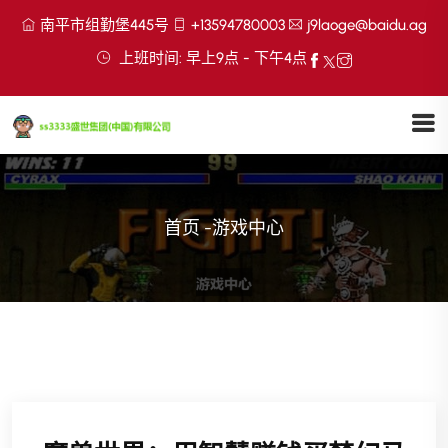
南平市组勤堡445号
+13594780003
j9laoge@baidu.ag
上班时间: 早上9点 - 下午4点
首页
-
游戏中心