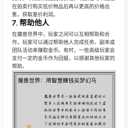
在拍卖行购买低价物品后再以更高的价格出
售，获取差价利润。
7. 帮助他人
在魔兽世界中，玩家之间可以互相帮助和合
作。玩家可以通过帮助他人完成任务、副本或
团队活动来赚取金币。有时，一些高级玩家会
支付一定的金币作为回报，以感谢其他玩家的
帮助。