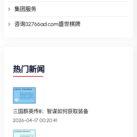
集团服务
咨询32766ad.com盛世棋牌
热门新闻
三国群英传8：智谋如何获取装备
2026-04-17 00:20:41