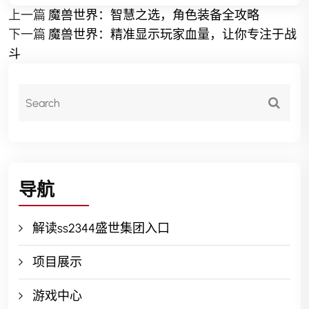
上一篇
魔兽世界：智慧之选，角色装备全攻略
下一篇
魔兽世界：精准显示玩家血量，让你专注于战
斗
导航
解读ss2344盛世集团入口
项目展示
游戏中心