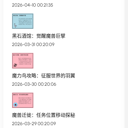
2026-04-10 00:21:35
黑石酒馆：觉醒魔兽巨擘
2026-03-31 00:20:09
魔力鸟攻略：征服世界的羽翼
2026-03-30 00:20:06
魔兽迁徙：任务位置移动探秘
2026-03-29 00:20:09