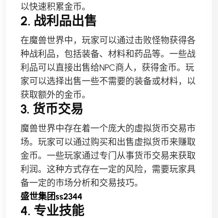
以快速积累金币。
2. 战利品出售
在魔兽世界中，玩家可以通过击败怪物获得各
种战利品，包括装备、材料和药品等。一些战
利品可以直接出售给NPC商人，获得金币。玩
家可以选择出售一些不需要的装备或材料，以
获取额外的金币。
3. 货币交易
魔兽世界中存在着一个庞大的虚拟货币交易市
场。玩家可以通过购买和出售虚拟货币来赚取
金币。一些玩家通过专门从事货币交易来获取
利润。这种方式存在一定的风险，需要玩家具
备一定的市场分析和交易技巧。
盛世集团ss2344
4. 专业技能