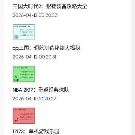
三国大时代2：银锭装备攻略大全
2026-04-13 00:20:32
qq三国：翅膀制造秘籍大揭秘
2026-04-12 00:20:31
NBA 2K17：重返经典球队
2026-04-11 00:20:27
17173：单机游戏乐园