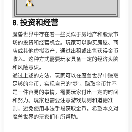
8. 投资和经营
魔兽世界中存在着一些类似于房地产和股票市
场的投资和经营机会。玩家可以购买房屋、商
店或其他虚拟资产，通过出租或出售获得金币
收入。这种方式需要玩家具备一定的经济头脑
和风险意识。
通过上述的方法，玩家可以在魔兽世界中赚取
足够的金币，实现自己的“梦”。赚取金币并不
是一件容易的事情，需要玩家付出一定的时间
和努力。玩家也需要注意游戏规则和道德准
则，避免使用非法手段获取金币。希望本文对
魔兽世界的玩家们有所帮助。