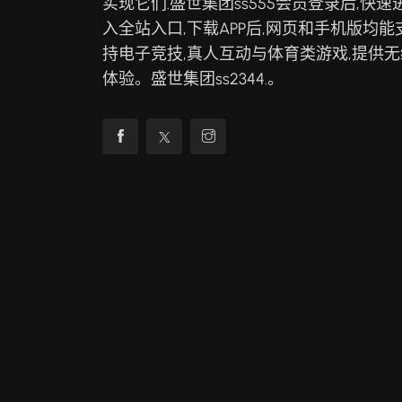
实现它们.盛世集团ss555会员登录后,快速
入全站入口,下载APP后,网页和手机版均能
持电子竞技,真人互动与体育类游戏,提供无
体验。盛世集团ss2344.。