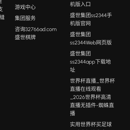
进
机版入口
游戏中心
支
盛世集团ss2344手
缝
集团服务
机版官网
咨询32766ad.com
盛世集团
盛世棋牌
ss2344Web网页版
盛世集团
ss2344app下载地
址
世界杯直播_世界杯
直播在线观看
_2026世界杯高清
直播无插件-蜘蛛直
播
实用世界杯买足球