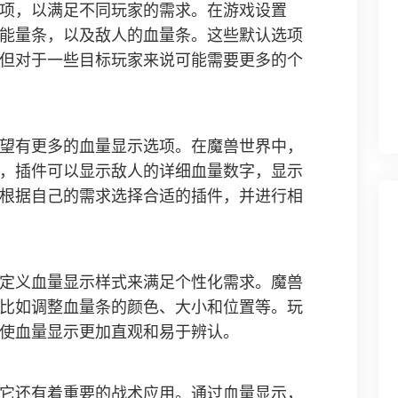
项，以满足不同玩家的需求。在游戏设置
能量条，以及敌人的血量条。这些默认选项
但对于一些目标玩家来说可能需要更多的个
望有更多的血量显示选项。在魔兽世界中，
，插件可以显示敌人的详细血量数字，显示
根据自己的需求选择合适的插件，并进行相
定义血量显示样式来满足个性化需求。魔兽
比如调整血量条的颜色、大小和位置等。玩
使血量显示更加直观和易于辨认。
它还有着重要的战术应用。通过血量显示，