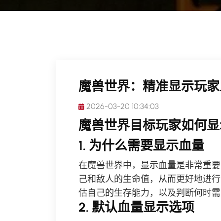
魔兽世界：精准显示玩家
2026-03-20 10:34:03
魔兽世界目标玩家如何显
1. 为什么需要显示血量
在魔兽世界中，显示血量是非常重要
己和敌人的生命值，从而更好地进行
估自己的生存能力，以及判断何时需
2. 默认血量显示选项