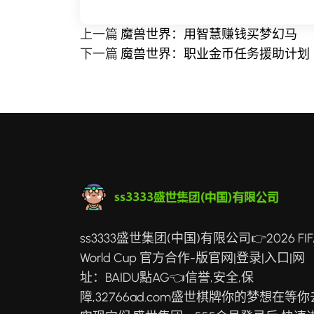
上一篇
魔兽世界：用智慧赚钱买梦幻马
下一篇
魔兽世界：职业金币任务援助计划
ss3333盛世集团(中国)有限公司👉2026 FIF
World Cup 官方合作-版官网|登录|入口|网
址：BAIDU點AG👈信誉,安全,保
障,32766ad.com盛世棋牌你的梦想在等你